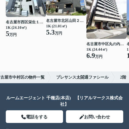
名古屋市北区山田２丁目
名古屋市西区栄生１丁目
1K (21.01㎡)
1K (24.10㎡)
5.3
5
万円
万円
名古屋市中区丸の内２丁目
1K (24.44㎡)
1
6.9
万円
名古屋市中村区の物件一覧
プレサンス太閤通ファシール
2階
ルームエージェント 千種店(本店) 【リアルマークス株式会
社】
電話をする
お問い合わせ