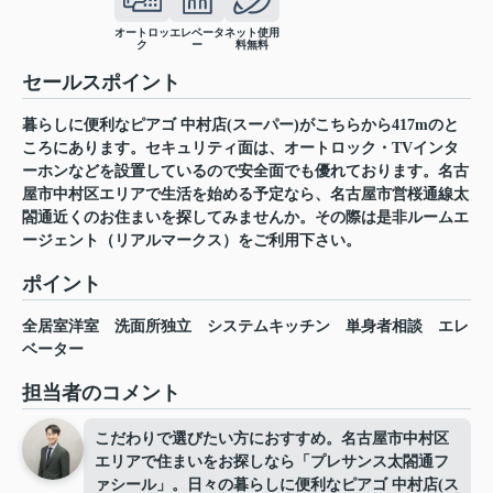
オートロッ
エレベータ
ネット使用
ク
ー
料無料
セールスポイント
暮らしに便利なピアゴ 中村店(スーパー)がこちらから417mのと
ころにあります。セキュリティ面は、オートロック・TVインタ
ーホンなどを設置しているので安全面でも優れております。名古
屋市中村区エリアで生活を始める予定なら、名古屋市営桜通線太
閤通近くのお住まいを探してみませんか。その際は是非ルームエ
ージェント（リアルマークス）をご利用下さい。
ポイント
全居室洋室
洗面所独立
システムキッチン
単身者相談
エレ
ベーター
担当者のコメント
こだわりで選びたい方におすすめ。名古屋市中村区
エリアで住まいをお探しなら「プレサンス太閤通フ
ァシール」。日々の暮らしに便利なピアゴ 中村店(ス