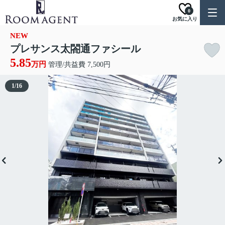
0
お気に入り
NEW
プレサンス太閤通ファシール
5.85
万円
管理/共益費 7,500円
1
/
16