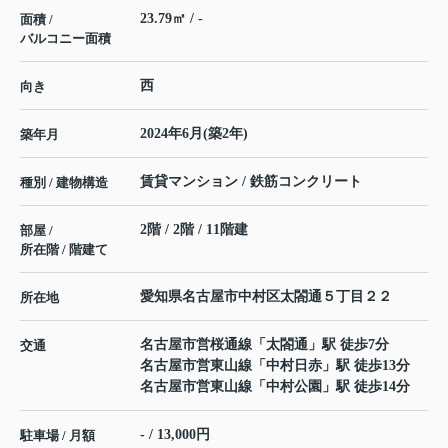
23.79㎡ / -
面積 /
バルコニー面積
西
向き
2024年6月(築2年)
築年月
賃貸マンション / 鉄筋コンクリート
種別 / 建物構造
2階 / 2階 / 11階建
部屋 /
所在階 / 階建て
愛知県
名古屋市中村区
太閤通
５丁目２２
所在地
名古屋市営桜通線
「
太閤通
」駅 徒歩7分
交通
名古屋市営東山線
「
中村日赤
」駅 徒歩13分
名古屋市営東山線
「
中村公園
」駅 徒歩14分
- / 13,000円
駐車場 / 月額