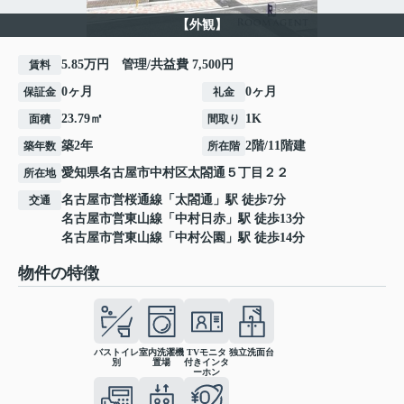
【外観】
5.85万円 管理/共益費 7,500円
賃料
0ヶ月
0ヶ月
保証金
礼金
23.79㎡
1K
面積
間取り
築2年
2階/11階建
築年数
所在階
愛知県
名古屋市中村区
太閤通
５丁目２２
所在地
名古屋市営桜通線
「
太閤通
」駅 徒歩7分
交通
名古屋市営東山線
「
中村日赤
」駅 徒歩13分
名古屋市営東山線
「
中村公園
」駅 徒歩14分
物件の特徴
バストイレ
室内洗濯機
TVモニタ
独立洗面台
別
置場
付きインタ
ーホン