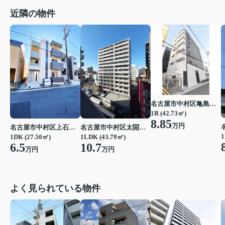
近隣の物件
名古屋市中村区亀島２丁目
1R (42.73㎡)
8.85
万円
名古屋市中村区上石川町４丁目
名古屋市中村区太閤通３丁目
1
1DK (27.50㎡)
1LDK (43.79㎡)
6.5
10.7
万円
万円
よく見られている物件