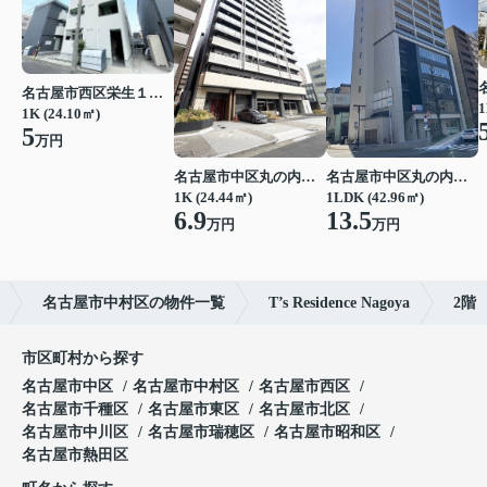
名古屋市西区栄生１丁目
1
1K (24.10㎡)
5
万円
名古屋市中区丸の内２丁目
名古屋市中区丸の内２丁目
1K (24.44㎡)
1LDK (42.96㎡)
6.9
13.5
万円
万円
名古屋市中村区の物件一覧
T’s Residence Nagoya
2階
市区町村から探す
名古屋市中区
名古屋市中村区
名古屋市西区
名古屋市千種区
名古屋市東区
名古屋市北区
名古屋市中川区
名古屋市瑞穂区
名古屋市昭和区
名古屋市熱田区