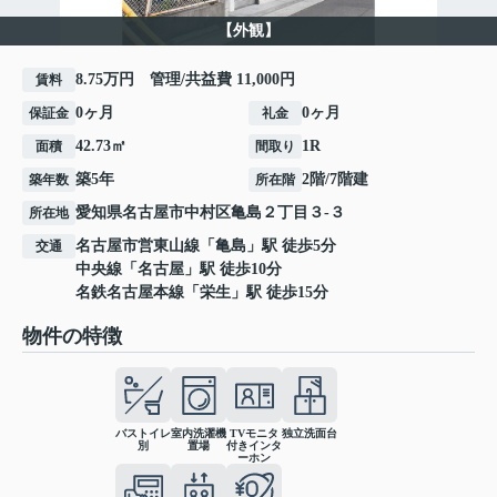
【外観】
8.75万円 管理/共益費 11,000円
賃料
0ヶ月
0ヶ月
保証金
礼金
42.73㎡
1R
面積
間取り
築5年
2階/7階建
築年数
所在階
愛知県
名古屋市中村区
亀島
２丁目３-３
所在地
名古屋市営東山線
「
亀島
」駅 徒歩5分
交通
中央線
「
名古屋
」駅 徒歩10分
名鉄名古屋本線
「
栄生
」駅 徒歩15分
物件の特徴
バストイレ
室内洗濯機
TVモニタ
独立洗面台
別
置場
付きインタ
ーホン