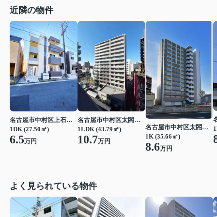
近隣の物件
名古屋市中村区上石川町４丁目
名古屋市中村区太閤通３丁目
名古屋市中村区太閤通３丁目
1
1DK (27.50㎡)
1LDK (43.79㎡)
1K (35.66㎡)
6.5
10.7
万円
万円
8.6
万円
よく見られている物件