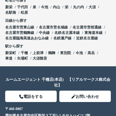
町名から探す
新栄
千代田
泉
今池
内山
栄
丸の内
大須
名駅南
松原
沿線から探す
名古屋市営東山線
名古屋市営名城線
名古屋市営桜通線
名古屋市営鶴舞線
中央線
名鉄名古屋本線
東海道本線
名古屋臨海高速あおなみ線
名鉄瀬戸線
近鉄名古屋線
駅から探す
新栄町
千種
上前津
鶴舞
東別院
今池
高岳
車道
矢場町
大須観音
ルームエージェント 千種店(本店) 【リアルマークス株式会
社】
電話をする
お問い合わせ
〒460-0007
愛知県名古屋市中区新栄３丁目5-2 チサトハイツ 2階