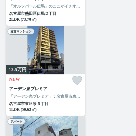
「オルソパール伝馬」のここがイチオシ。「オルソパール伝馬」のここがイチオシ。化粧品やスタイリング剤などをまとめて出して、サッと身支度を整えられる独立洗面台があります。留守中に注文した商品が届くので、配送時間を気にせず注文ができる宅配ボックスがあります。名古屋市熱田区で暮らすなら名古屋市営名城線熱田神宮伝馬町近くはいかかがでしょうか。ルームエージェント（リアルマークス）までご連絡ください。
名古屋市熱田区伝馬２丁目
2LDK (73.70㎡)
賃貸マンション
13.5
万円
NEW
アーデン泉プレミア
「アーデン泉プレミア」：名古屋市東区エリアの新居にピッタリ。ローソン 東区泉三丁目店まで徒歩3分と近場にコンビニがあるのもポイント。風通しが良好なので、夏も涼しい風がはいってきます。名古屋市東区や名古屋市営桜通線高岳付近でのお部屋探しは当社にお任せください。お気に入りのお部屋で快適な新生活を始めましょう。
名古屋市東区泉３丁目
1LDK (50.62㎡)
アパート