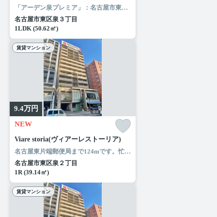
「アーデン泉プレミア」：名古屋市東区エリアの新居にピッタリ。ローソン 東区泉三丁目店まで徒歩3分と近場にコンビニがあるのもポイント。風通しが良好なので、夏も涼しい風がはいってきます。名古屋市東区や名古屋市営桜通線高岳付近でのお部屋探しは当社にお任せください。お気に入りのお部屋で快適な新生活を始めましょう。
名古屋市東区泉３丁目
1LDK (50.62㎡)
賃貸マンション
9.4
万円
NEW
Viare storia(ヴィアーレストーリア)
名古屋東片端郵便局まで124mです。忙しい朝でも鏡を見ながらサッと身支度を整えることができる独立洗面台があります。共用部には敷地内ごみ置き場・エレベータなどが揃っており、とても充実しています。ぜひご覧いただきたい賃貸物件です。名古屋市東区エリアと名古屋市営桜通線高岳付近のお部屋探しなら当社へ。あなたからのお問い合せをスタッフ一同お待ちしております。
名古屋市東区泉２丁目
1R (39.14㎡)
賃貸マンション