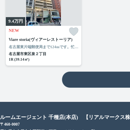
9.4
万円
NEW
Viare storia(ヴィアーレストーリア)
名古屋東片端郵便局まで124mです。忙しい朝でも鏡を見ながらサッと身支度を整えることができる独立洗面台があります。共用部には敷地内ごみ置き場・エレベータなどが揃っており、とても充実しています。ぜひご覧いただきたい賃貸物件です。名古屋市東区エリアと名古屋市営桜通線高岳付近のお部屋探しなら当社へ。あなたからのお問い合せをスタッフ一同お待ちしております。
名古屋市東区泉２丁目
1R (39.14㎡)
ルームエージェント 千種店(本店) 【リアルマークス
〒460-0007