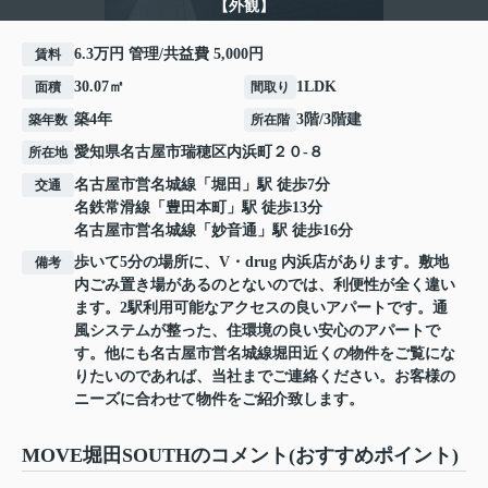
【外観】
6.3万円 管理/共益費 5,000円
賃料
30.07㎡
1LDK
面積
間取り
築4年
3階/3階建
築年数
所在階
愛知県
名古屋市瑞穂区
内浜町
２０-８
所在地
名古屋市営名城線
「
堀田
」駅 徒歩7分
交通
名鉄常滑線
「
豊田本町
」駅 徒歩13分
名古屋市営名城線
「
妙音通
」駅 徒歩16分
歩いて5分の場所に、V・drug 内浜店があります。敷地
備考
内ごみ置き場があるのとないのでは、利便性が全く違い
ます。2駅利用可能なアクセスの良いアパートです。通
風システムが整った、住環境の良い安心のアパートで
す。他にも名古屋市営名城線堀田近くの物件をご覧にな
りたいのであれば、当社までご連絡ください。お客様の
ニーズに合わせて物件をご紹介致します。
MOVE堀田SOUTHのコメント(おすすめポイント)