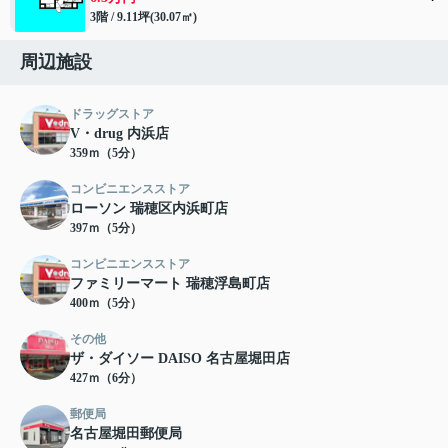
3階 / 9.11坪(30.07㎡)
周辺施設
ドラッグストア
V・drug 内浜店
359ｍ（5分）
コンビニエンスストア
ローソン 瑞穂区内浜町店
397ｍ（5分）
コンビニエンスストア
ファミリーマート 瑞穂浮島町店
400ｍ（5分）
その他
ザ・ダイソー DAISO 名古屋堀田店
427ｍ（6分）
郵便局
名古屋堀田郵便局