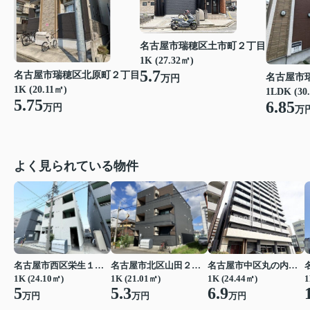
名古屋市瑞穂区土市町２丁目
1K (27.32㎡)
5.7
名古屋市瑞穂区北原町２丁目
名古屋市
万円
1K (20.11㎡)
1LDK (30
5.75
6.85
万円
万
よく見られている物件
名古屋市西区栄生１丁目
名古屋市北区山田２丁目
名古屋市中区丸の内２丁目
1K (24.10㎡)
1K (21.01㎡)
1K (24.44㎡)
1
5
5.3
6.9
万円
万円
万円