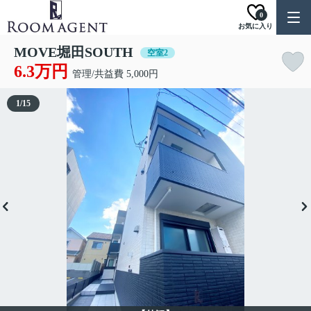
0
お気に入り
MOVE堀田SOUTH
空室2
6.3万円
管理/共益費 5,000円
1
/
15