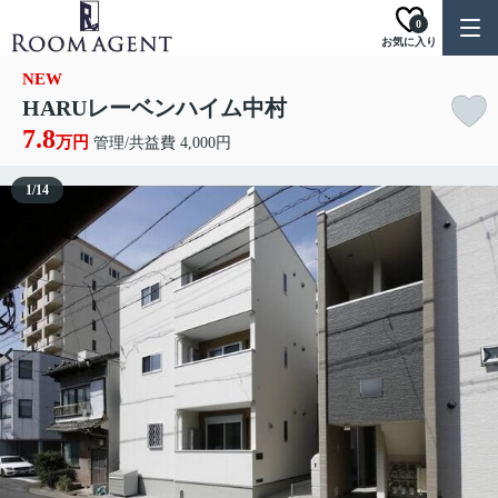
0
お気に入り
NEW
HARUレーベンハイム中村
7.8
万円
管理/共益費 4,000円
1
/
14