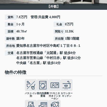
【外観】
7.8万円 管理/共益費 4,000円
賃料
1ヶ月
0万円
敷金
礼金
40.78㎡
1LDK
面積
間取り
築3年
1階/3階建
築年数
所在階
愛知県
名古屋市中村区
中島町
１丁目６８-１
所在地
名古屋市営桜通線
「
太閤通
」駅 徒歩8分
交通
名古屋市営東山線
「
中村日赤
」駅 徒歩12分
中央線
「
名古屋
」駅 徒歩14分
物件の特徴
バストイレ
室内洗濯機
TVモニタ
カウンター
別
置場
付きインタ
キッチン
ーホン