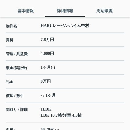
基本情報
詳細情報
周辺環境
HARUレーベンハイム中村
物件名
7.8万円
賃料
4,000円
管理 / 共益費
1ヶ月(-)
敷金(保証金)
0万円
礼金
- / 1ヶ月
償却 / 敷引
1LDK
間取り / 詳細
LDK 10.7帖
/
洋室 4.5帖
40.78㎡ / -
面積 /