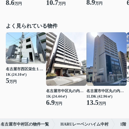
8.9
8.6
10.7
万円
万円
万円
よく見られている物件
名古屋市西区栄生１丁目
1
1K (24.10㎡)
5
万円
名古屋市中区丸の内２丁目
名古屋市中区丸の内２丁目
1K (24.44㎡)
1LDK (42.96㎡)
6.9
13.5
万円
万円
名古屋市中村区の物件一覧
HARUレーベンハイム中村
1階