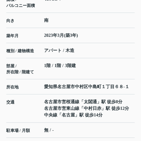
バルコニー面積
南
向き
2023年3月(築3年)
築年月
アパート / 木造
種別 / 建物構造
1階 / 1階 / 3階建
部屋 /
所在階 / 階建て
愛知県
名古屋市中村区
中島町
１丁目６８-１
所在地
名古屋市営桜通線
「
太閤通
」駅 徒歩8分
交通
名古屋市営東山線
「
中村日赤
」駅 徒歩12分
中央線
「
名古屋
」駅 徒歩14分
無 / -
駐車場 / 月額