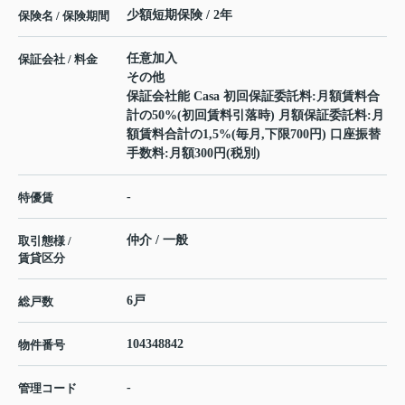
少額短期保険 / 2年
保険名 / 保険期間
任意加入
保証会社 / 料金
その他
保証会社能 Casa 初回保証委託料:月額賃料合
計の50%(初回賃料引落時) 月額保証委託料:月
額賃料合計の1,5%(毎月,下限700円) 口座振替
手数料:月額300円(税別)
-
特優賃
仲介 / 一般
取引態様 /
賃貸区分
6戸
総戸数
104348842
物件番号
-
管理コード