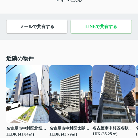
メールで共有する
LINEで共有する
近隣の物件
名古屋市中村区名駅５丁目
名古屋市中村区北畑町１丁目
名古屋市中村区太閤通３丁目
1DK (35.25㎡)
1LDK (41.04㎡)
1LDK (43.79㎡)
1