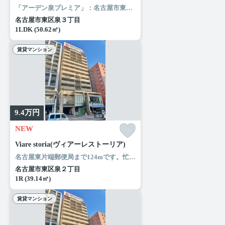
「アーデン泉プレミア」：名古屋市東区エリアの新居にピッタリ。ローソン 東区泉三丁目店まで徒歩3分と近場にコンビニがあるのもポイント。風通しが良好なので、夏も涼しい風がはいってきます。名古屋市東区や名古屋市営桜通線高岳付近でのお部屋探しは当社にお任せください。お気に入りのお部屋で快適な新生活を始めましょう。
名古屋市東区泉３丁目
1LDK (50.62㎡)
賃貸マンション
9.4
万円
NEW
Viare storia(ヴィアーレストーリア)
名古屋東片端郵便局まで124mです。忙しい朝でも鏡を見ながらサッと身支度を整えることができる独立洗面台があります。共用部には敷地内ごみ置き場・エレベータなどが揃っており、とても充実しています。ぜひご覧いただきたい賃貸物件です。名古屋市東区エリアと名古屋市営桜通線高岳付近のお部屋探しなら当社へ。あなたからのお問い合せをスタッフ一同お待ちしております。
名古屋市東区泉２丁目
1R (39.14㎡)
賃貸マンション