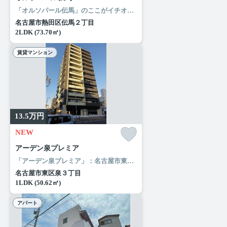
「オルソパール伝馬」のここがイチオシ。「オルソパール伝馬」のここがイチオシ。化粧品やスタイリング剤などをまとめて出して、サッと身支度を整えられる独立洗面台があります。留守中に注文した商品が届くので、配送時間を気にせず注文ができる宅配ボックスがあります。名古屋市熱田区で暮らすなら名古屋市営名城線熱田神宮伝馬町近くはいかかがでしょうか。ルームエージェント（リアルマークス）までご連絡ください。
名古屋市熱田区伝馬２丁目
2LDK (73.70㎡)
賃貸マンション
13.5
万円
NEW
アーデン泉プレミア
「アーデン泉プレミア」：名古屋市東区エリアの新居にピッタリ。ローソン 東区泉三丁目店まで徒歩3分と近場にコンビニがあるのもポイント。風通しが良好なので、夏も涼しい風がはいってきます。名古屋市東区や名古屋市営桜通線高岳付近でのお部屋探しは当社にお任せください。お気に入りのお部屋で快適な新生活を始めましょう。
名古屋市東区泉３丁目
1LDK (50.62㎡)
アパート