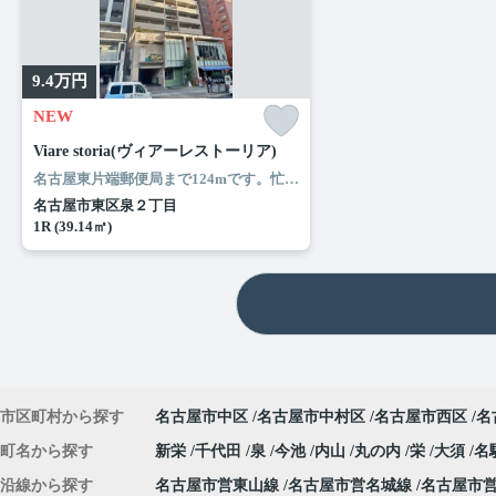
9.4
万円
NEW
Viare storia(ヴィアーレストーリア)
名古屋東片端郵便局まで124mです。忙しい朝でも鏡を見ながらサッと身支度を整えることができる独立洗面台があります。共用部には敷地内ごみ置き場・エレベータなどが揃っており、とても充実しています。ぜひご覧いただきたい賃貸物件です。名古屋市東区エリアと名古屋市営桜通線高岳付近のお部屋探しなら当社へ。あなたからのお問い合せをスタッフ一同お待ちしております。
名古屋市東区泉２丁目
1R (39.14㎡)
市区町村から探す
名古屋市中区
名古屋市中村区
名古屋市西区
名
町名から探す
新栄
千代田
泉
今池
内山
丸の内
栄
大須
名
沿線から探す
名古屋市営東山線
名古屋市営名城線
名古屋市