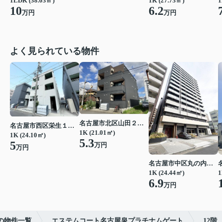
1LDK (38.03㎡)
1K (27.73㎡)
1
10
6.2
万円
万円
よく見られている物件
名古屋市北区山田２丁目
名古屋市西区栄生１丁目
1K (21.01㎡)
1K (24.10㎡)
5.3
5
万円
万円
名古屋市中区丸の内２丁目
1K (24.44㎡)
1
6.9
万円
の物件一覧
エステムコート名古屋泉プラチナムゲート
12階