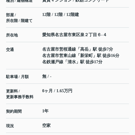
賃貸マンション / 鉄筋コンクリート
種別 / 建物構造
12階 / 12階 / 12階建
部屋 /
所在階 / 階建て
愛知県
名古屋市東区
泉
２丁目６-４
所在地
名古屋市営桜通線
「
高岳
」駅 徒歩7分
交通
名古屋市営東山線
「
新栄町
」駅 徒歩16分
名鉄瀬戸線
「
清水
」駅 徒歩17分
無 / -
駐車場 / 月額
0ヶ月 / 1.65万円
更新料 /
更新事務手数料
1年
契約期間
空家
現況