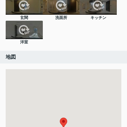
玄関
洗面所
キッチン
洋室
地図