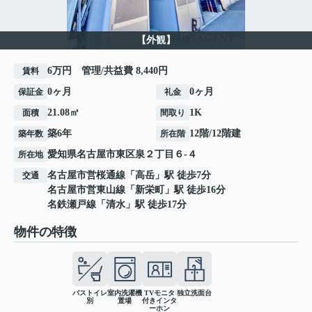
【外観】
6万円 管理/共益費 8,440円
賃料
0ヶ月
0ヶ月
保証金
礼金
21.08㎡
1K
面積
間取り
築6年
12階/12階建
築年数
所在階
愛知県
名古屋市東区
泉
２丁目６-４
所在地
名古屋市営桜通線
「
高岳
」駅 徒歩7分
交通
名古屋市営東山線
「
新栄町
」駅 徒歩16分
名鉄瀬戸線
「
清水
」駅 徒歩17分
物件の特徴
バストイレ
室内洗濯機
TVモニタ
独立洗面台
別
置場
付きインタ
ーホン