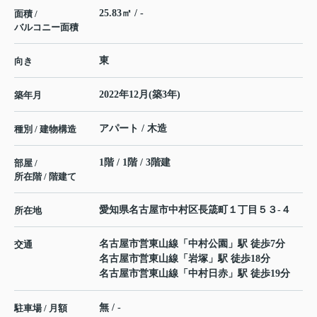
25.83㎡ / -
面積 /
バルコニー面積
東
向き
2022年12月(築3年)
築年月
アパート / 木造
種別 / 建物構造
1階 / 1階 / 3階建
部屋 /
所在階 / 階建て
愛知県
名古屋市中村区
長筬町
１丁目５３-４
所在地
名古屋市営東山線
「
中村公園
」駅 徒歩7分
交通
名古屋市営東山線
「
岩塚
」駅 徒歩18分
名古屋市営東山線
「
中村日赤
」駅 徒歩19分
無 / -
駐車場 / 月額