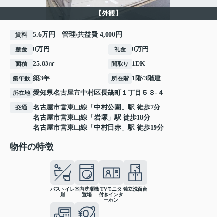
【外観】
5.6万円 管理/共益費 4,000円
賃料
0万円
0万円
敷金
礼金
25.83㎡
1DK
面積
間取り
築3年
1階/3階建
築年数
所在階
愛知県
名古屋市中村区
長筬町
１丁目５３-４
所在地
名古屋市営東山線
「
中村公園
」駅 徒歩7分
交通
名古屋市営東山線
「
岩塚
」駅 徒歩18分
名古屋市営東山線
「
中村日赤
」駅 徒歩19分
物件の特徴
バストイレ
室内洗濯機
TVモニタ
独立洗面台
別
置場
付きインタ
ーホン