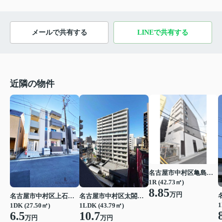
メールで共有する
LINEで共有する
近隣の物件
名古屋市中村区亀島２丁目
1R (42.73㎡)
8.85
万円
名古屋市中村区上石川町４丁目
名古屋市中村区太閤通３丁目
1
1DK (27.50㎡)
1LDK (43.79㎡)
6.5
10.7
万円
万円