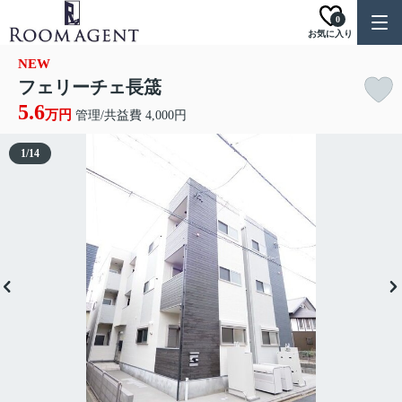
0
お気に入り
NEW
フェリーチェ長筬
5.6
万円
管理/共益費 4,000円
1
/
14