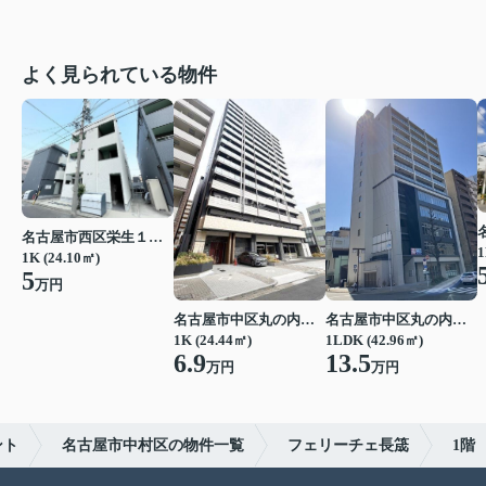
よく見られている物件
名古屋市西区栄生１丁目
1
1K (24.10㎡)
5
万円
名古屋市中区丸の内２丁目
名古屋市中区丸の内２丁目
1K (24.44㎡)
1LDK (42.96㎡)
6.9
13.5
万円
万円
ント
名古屋市中村区の物件一覧
フェリーチェ長筬
1階