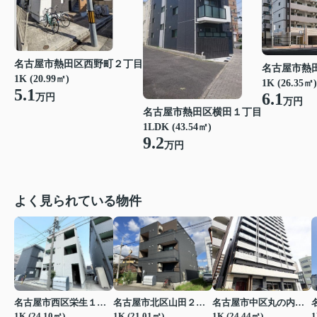
名古屋市熱田区西野町２丁目
名古屋市熱
1K (20.99㎡)
1K (26.35㎡)
5.1
6.1
万円
万円
名古屋市熱田区横田１丁目
1LDK (43.54㎡)
9.2
万円
よく見られている物件
名古屋市西区栄生１丁目
名古屋市北区山田２丁目
名古屋市中区丸の内２丁目
1K (24.10㎡)
1K (21.01㎡)
1K (24.44㎡)
1