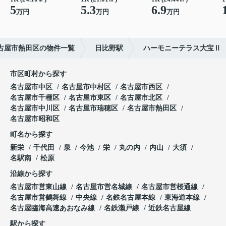
5
5.3
6.9
万円
万円
万円
古屋市熱田区の物件一覧
日比野駅
ハーモニーテラス大宝Ⅱ
市区町村から探す
名古屋市中区
名古屋市中村区
名古屋市西区
名古屋市千種区
名古屋市東区
名古屋市北区
名古屋市中川区
名古屋市瑞穂区
名古屋市熱田区
名古屋市昭和区
町名から探す
新栄
千代田
泉
今池
栄
丸の内
内山
大須
名駅南
松原
沿線から探す
名古屋市営東山線
名古屋市営名城線
名古屋市営桜通線
名古屋市営鶴舞線
中央線
名鉄名古屋本線
東海道本線
名古屋臨海高速あおなみ線
名鉄瀬戸線
近鉄名古屋線
駅から探す