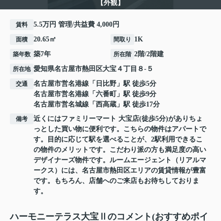
【外観】
5.5万円 管理/共益費 4,000円
賃料
20.65㎡
1K
面積
間取り
築7年
2階/2階建
築年数
所在階
愛知県
名古屋市熱田区
大宝
４丁目８-５
所在地
名古屋市営名港線
「
日比野
」駅 徒歩5分
交通
名古屋市営名港線
「
六番町
」駅 徒歩9分
名古屋市営名城線
「
西高蔵
」駅 徒歩17分
近くにはファミリーマート 大宝店(徒歩5分)がありちょ
備考
っとした買い物に便利です。こちらの物件はアパートで
す。目的に応じて駅を選べることが、2駅利用できるこ
の物件のメリットです。こだわり派の方も満足度の高い
デザイナーズ物件です。ルームエージェント（リアルマ
ークス）には、名古屋市熱田区エリアの賃貸情報が豊富
です。もちろん、店舗へのご来店もお待ちしておりま
す。
ハーモニーテラス大宝Ⅱのコメント(おすすめポイ