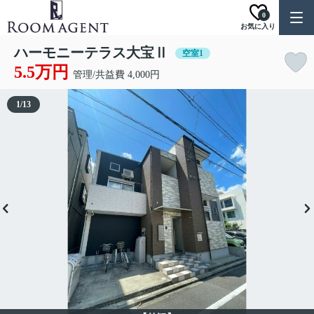
0
お気に入り
ハーモニーテラス大宝Ⅱ
空室1
5.5万円
管理/共益費 4,000円
1
/
13