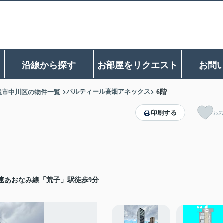
沿線から探す
お部屋をリクエスト
お問
パルティール高畑アネックス
屋市中川区の物件一覧
6階
印刷する
お気
速あおなみ線「荒子」駅徒歩9分