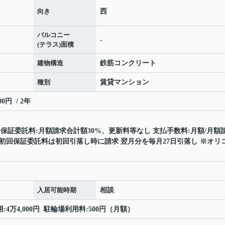
向き
西
バルコニー
-
(テラス)面積
建物構造
鉄筋コンクリート
種別
賃貸マンション
円 / 2年
保証委託料:月額請求合計額30%、更新料等なし 支払手数料:月額/月額
 初回保証委託料は初回引落し時に請求 翌月分を毎月27日引落し ※オリ
入居可能時期
相談
用:4万4,000円 駐輪場利用料:500円（月額）