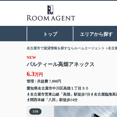
トップ
エリアから探す
名古屋市で賃貸情報を探すならルームエージェント
名古
NEW
パルティール高畑アネックス
6.3
万円
管理 / 共益費 7,000円
愛知県
名古屋市中川区
高畑
１丁目３０
名古屋市営東山線「高畑」駅徒歩7分
名古屋臨海高
関西本線「八田」駅徒歩14分
1
/
16