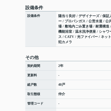
設備条件
設備条件
陽当り良好 / デザイナーズ / 保証人
ー / プロパンガス / 公営水道 / 
場 / 敷地内ごみ置き場 / 耐震構造
機能浴室 / 温水洗浄便座 / シャワ
ス / CATV / 光ファイバー / 
犯カメラ
その他
契約期間
2年
更新料
-
総戸数
40戸
取引態様
仲介
管理コード
-