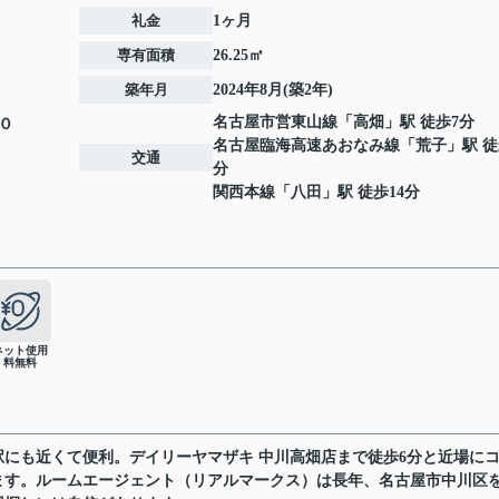
礼金
1ヶ月
専有面積
26.25㎡
築年月
2024年8月(築2年)
名古屋市営東山線
「
高畑
」駅 徒歩7分
０
名古屋臨海高速あおなみ線
「
荒子
」駅 徒
交通
分
関西本線
「
八田
」駅 徒歩14分
ネット使用
料無料
にも近くて便利。デイリーヤマザキ 中川高畑店まで徒歩6分と近場に
ます。ルームエージェント（リアルマークス）は長年、名古屋市中川区