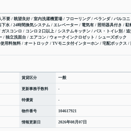
不要 / 眺望良好 / 室内洗濯機置場 / フローリング / ベランダ / バルコニ
公共下水 / 24時間換気システム / エレベーター / 電気有 / 照明器具付き / 駐
 / ガスコンロ / コンロ２口以上 / システムキッチン / バス・トイレ別 / 
ー / 独立洗面台 / エアコン / ウォークインクロゼット / シューズボック
ネット使用料無料 / オートロック / TVモニタ付インターホン / 宅配ボックス /
賃貸区分
一般
更新事務手数料
-
特優賃
-
物件番号
104617921
情報更新日
2026年08月07日