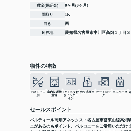
敷金(保証金)
0ヶ月(0ヶ月)
間取り
1K
向き
西
所在地
愛知県
名古屋市中川区
高畑
１丁目３
物件の特徴
バストイレ
室内洗濯機
TVモニタ付
独立洗面台
オートロッ
エレベータ
別
置場
きインター
ク
ー
ホン
セールスポイント
パルティール高畑アネックス：名古屋市営東山線高畑駅
ニがあるのもポイント。バルコニーをご活用いただけ