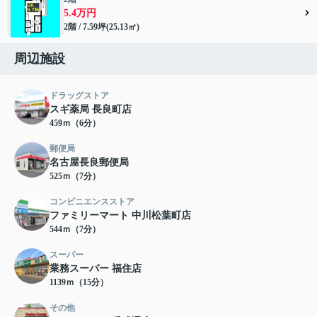
5.4万円
2階 / 7.59坪(25.13㎡)
周辺施設
ドラッグストア
スギ薬局 長良町店
459ｍ（6分）
郵便局
名古屋長良郵便局
525ｍ（7分）
コンビニエンスストア
ファミリーマート 中川松葉町店
544ｍ（7分）
スーパー
業務スーパー 福住店
1139ｍ（15分）
その他