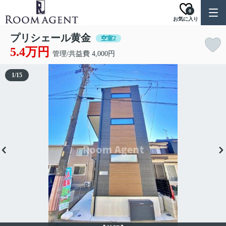
0
お気に入り
プリシェール黄金
空室2
5.4万円
管理/共益費 4,000円
1
/
15