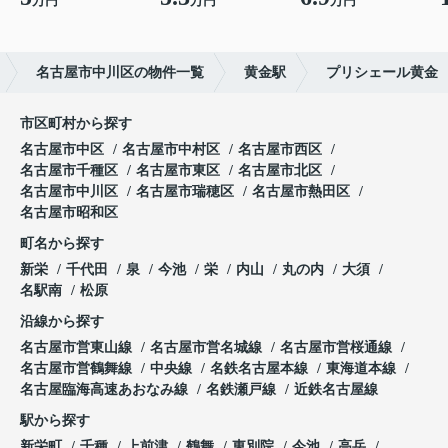
万円
万円
万円
名古屋市中川区の物件一覧
黄金駅
プリシェール黄金
市区町村から探す
名古屋市中区
名古屋市中村区
名古屋市西区
名古屋市千種区
名古屋市東区
名古屋市北区
名古屋市中川区
名古屋市瑞穂区
名古屋市熱田区
名古屋市昭和区
町名から探す
新栄
千代田
泉
今池
栄
内山
丸の内
大須
名駅南
松原
沿線から探す
名古屋市営東山線
名古屋市営名城線
名古屋市営桜通線
名古屋市営鶴舞線
中央線
名鉄名古屋本線
東海道本線
名古屋臨海高速あおなみ線
名鉄瀬戸線
近鉄名古屋線
駅から探す
新栄町
千種
上前津
鶴舞
東別院
今池
高岳