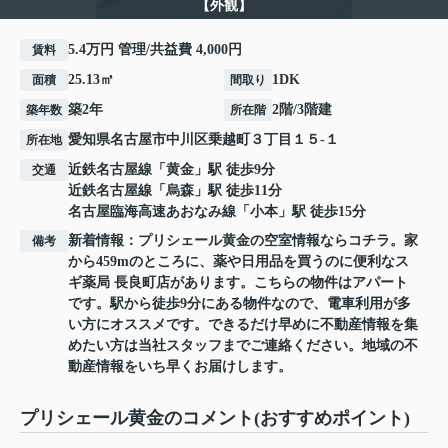
【外観】
5.4万円 管理/共益費 4,000円
賃料
25.13㎡
1DK
面積
間取り
築2年
2階/3階建
築年数
所在階
愛知県
名古屋市中川区
乗越町
３丁目１５-１
所在地
近鉄名古屋線
「
黄金
」駅 徒歩9分
交通
近鉄名古屋線
「
烏森
」駅 徒歩11分
名古屋臨海高速あおなみ線
「
小本
」駅 徒歩15分
新着情報：プリシェール黄金の空室情報ならコチラ。家
備考
から459mのところに、薬や日用品を買うのに便利なス
ギ薬局 長良町店があります。こちらの物件はアパート
です。駅から徒歩9分にある物件なので、電車利用が多
い方にオススメです。できるだけ早めに不動産情報を集
めたい方は当社スタッフまでご連絡ください。地域の不
動産情報をいち早くお届けします。
プリシェール黄金のコメント(おすすめポイント)