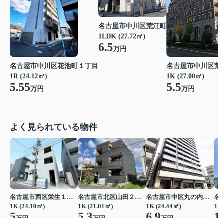
名古屋市中川区荒江町
1LDK (27.72㎡)
6.5
万円
名古屋市中川区花池町１丁目
名古屋市中川区
1R (24.12㎡)
1K (27.00㎡)
5.55
5.5
万円
万円
よく見られている物件
名古屋市西区栄生１丁目
名古屋市北区山田２丁目
名古屋市中区丸の内２丁目
1K (24.10㎡)
1K (21.01㎡)
1K (24.44㎡)
1
5
5.3
6.9