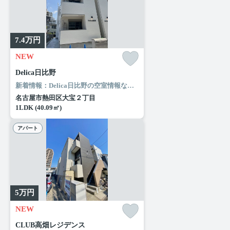
7.4
万円
NEW
Delica日比野
新着情報：Delica日比野の空室情報ならコチラ。セブンイレブン 名古屋大宝1丁目店まで徒歩2分と近場にコンビニがあるのもポイント。これからの住まいは納得のいくものにしたいですよね。ルームエージェント（リアルマークス）から快適な住まいを探しましょう。どうぞご利用ください。
名古屋市熱田区大宝２丁目
1LDK (40.09㎡)
アパート
5
万円
NEW
CLUB高畑レジデンス