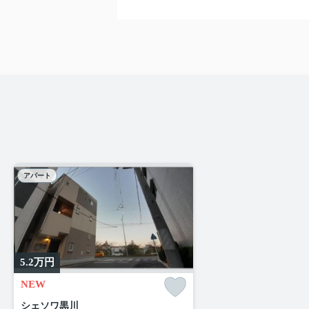
アパート
5.2
万円
NEW
シェソワ黒川