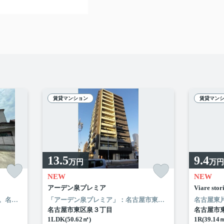
賃貸マンション
賃貸マン
13.5
9.4
万円
万円
NEW
NEW
アーデン泉プレミア
Viare 
こだわりで選びたい方におすすめ。名古屋市南区エリアで住まいをお探しなら「BeaverCreek(ビーバークリーク)」。ファミリーマート 中江二丁目店まで徒歩3分と近場にコンビニがあるのもポイント。当社には、こだわり条件や特集が満載です。名古屋市南区エリアや名古屋市営桜通線鶴里付近できっと素敵なお部屋が見つかることでしょう。
「アーデン泉プレミア」：名古屋市東区エリアの新居にピッタリ。ローソン 東区泉三丁目店まで徒歩3分と近場にコンビニがあるのもポイント。風通しが良好なので、夏も涼しい風がはいってきます。名古屋市東区や名古屋市営桜通線高岳付近でのお部屋探しは当社にお任せください。お気に入りのお部屋で快適な新生活を始めましょう。
名古屋市東区泉３丁目
名古屋市
1LDK(50.62㎡)
1R(39.14