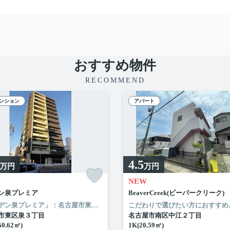
おすすめ物件
RECOMMEND
ンション
アパート
4.5
万円
万円
NEW
ン泉プレミア
BeaverCreek(ビーバークリーク)
「アーデン泉プレミア」：名古屋市東区エリアの新居にピッタリ。ローソン 東区泉三丁目店まで徒歩3分と近場にコンビニがあるのもポイント。風通しが良好なので、夏も涼しい風がはいってきます。名古屋市東区や名古屋市営桜通線高岳付近でのお部屋探しは当社にお任せください。お気に入りのお部屋で快適な新生活を始めましょう。
市東区泉３丁目
名古屋市南区中江２丁目
50.62㎡)
1K(20.59㎡)