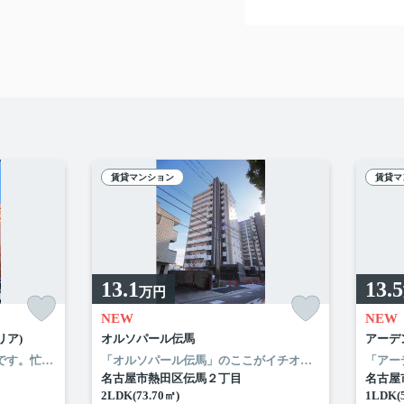
賃貸マンション
賃貸マ
13.1
13.5
万円
NEW
NEW
リア)
オルソパール伝馬
アーデ
名古屋東片端郵便局まで124mです。忙しい朝でも鏡を見ながらサッと身支度を整えることができる独立洗面台があります。共用部には敷地内ごみ置き場・エレベータなどが揃っており、とても充実しています。ぜひご覧いただきたい賃貸物件です。名古屋市東区エリアと名古屋市営桜通線高岳付近のお部屋探しなら当社へ。あなたからのお問い合せをスタッフ一同お待ちしております。
「オルソパール伝馬」のここがイチオシ。「オルソパール伝馬」のここがイチオシ。化粧品やスタイリング剤などをまとめて出して、サッと身支度を整えられる独立洗面台があります。留守中に注文した商品が届くので、配送時間を気にせず注文ができる宅配ボックスがあります。名古屋市熱田区で暮らすなら名古屋市営名城線熱田神宮伝馬町近くはいかかがでしょうか。ルームエージェント（リアルマークス）までご連絡ください。
名古屋市熱田区伝馬２丁目
名古屋
2LDK(73.70㎡)
1LDK(