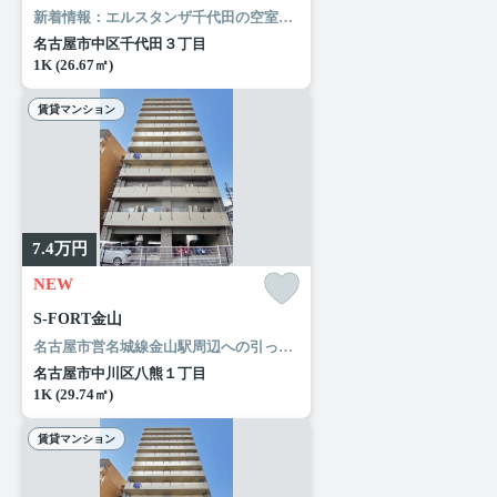
新着情報：エルスタンザ千代田の空室情報ならコチラ。近くにはファミリーマート 名古屋千代田店(徒歩2分)がありちょっとした買い物に便利です。現在空家となっておりますので、お早めのお引越しが可能な物件です。多種多様な賃貸情報を取り扱っているルームエージェント（リアルマークス）は、名古屋市中区での住まい探しにきっと役立つことでしょう。
名古屋市中区千代田３丁目
1K (26.67㎡)
賃貸マンション
7.4
万円
NEW
S-FORT金山
名古屋市営名城線金山駅周辺への引っ越しをお考えなら「S-FORT金山」。セブンイレブン 名古屋尾頭橋店まで徒歩4分と近場にコンビニがあるのもポイント。ここから実現させましょう。新たな住まい探しを楽しみながら始めていきませんか。快適な環境作りのお手伝いをして参ります。
名古屋市中川区八熊１丁目
1K (29.74㎡)
賃貸マンション