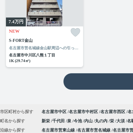
7.4
万円
NEW
S-FORT金山
名古屋市営名城線金山駅周辺への引っ越しをお考えなら「S-FORT金山」。セブンイレブン 名古屋尾頭橋店まで徒歩4分と近場にコンビニがあるのもポイント。ここから実現させましょう。新たな住まい探しを楽しみながら始めていきませんか。快適な環境作りのお手伝いをして参ります。
名古屋市中川区八熊１丁目
1K (29.74㎡)
市区町村から探す
名古屋市中区
名古屋市中村区
名古屋市西区
名
町名から探す
新栄
千代田
泉
今池
内山
丸の内
栄
大須
名
沿線から探す
名古屋市営東山線
名古屋市営名城線
名古屋市