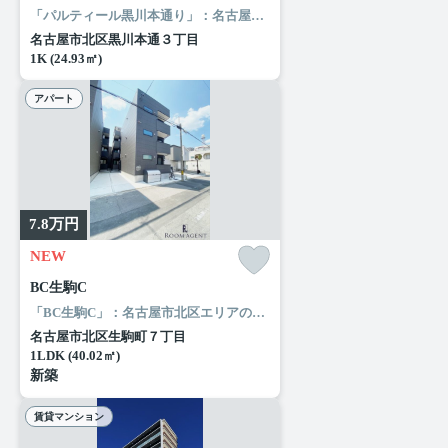
「パルティール黒川本通り」：名古屋市北区エリアの新居にピッタリ。日々の暮らしに便利なピアゴ ラ フーズコア 黒川店(スーパー)まで255mです。お使いいただける駅は2駅あり、行き先に応じて使い分けができます。ルームエージェント（リアルマークス）でなら、お客様のこだわりに合わせた住まい探しが可能です。名古屋市北区でお部屋をお求めなら、当社にお任せください。
名古屋市北区黒川本通３丁目
1K (24.93㎡)
アパート
7.8
万円
NEW
BC生駒C
「BC生駒C」：名古屋市北区エリアの新居にピッタリ。「BC生駒C」のここがイチオシ。収納はクロゼット・シューズボックスなど豊富なので、広々と空間を利用することも可能です。バルコニー付きのアパートでおすすめです。長年、地元で地域の住まいをご提供してきたルームエージェント（リアルマークス）は、名古屋市営名城線志賀本通前の不動産情報を豊富に取り揃え、お待ちしております。
名古屋市北区生駒町７丁目
1LDK (40.02㎡)
新築
賃貸マンション