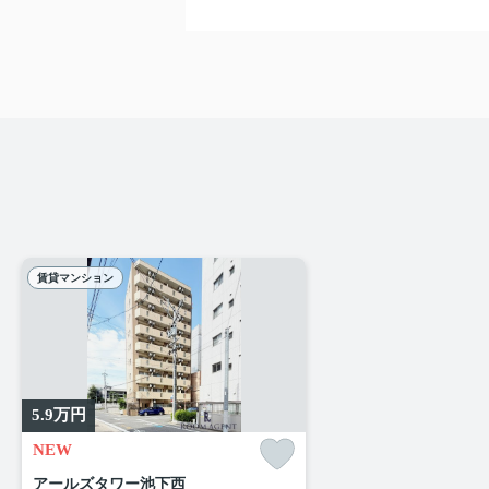
賃貸マンション
5.9
万円
NEW
アールズタワー池下西