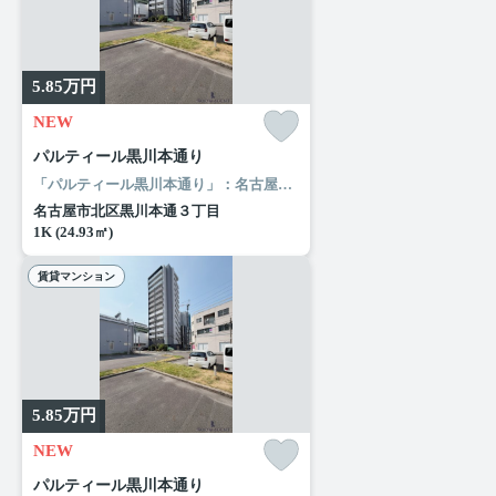
5.85
万円
NEW
パルティール黒川本通り
「パルティール黒川本通り」：名古屋市北区エリアの新居にピッタリ。日々の暮らしに便利なピアゴ ラ フーズコア 黒川店(スーパー)まで255mです。お使いいただける駅は2駅あり、行き先に応じて使い分けができます。ルームエージェント（リアルマークス）でなら、お客様のこだわりに合わせた住まい探しが可能です。名古屋市北区でお部屋をお求めなら、当社にお任せください。
名古屋市北区黒川本通３丁目
1K (24.93㎡)
賃貸マンション
5.85
万円
NEW
パルティール黒川本通り