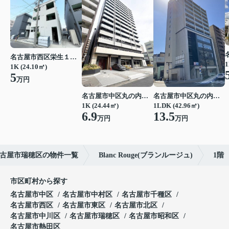
名古屋市西区栄生１丁目
1
1K (24.10㎡)
5
万円
名古屋市中区丸の内２丁目
名古屋市中区丸の内２丁目
1K (24.44㎡)
1LDK (42.96㎡)
6.9
13.5
万円
万円
古屋市瑞穂区の物件一覧
Blanc Rouge(ブランルージュ)
1階
市区町村から探す
名古屋市中区
名古屋市中村区
名古屋市千種区
名古屋市西区
名古屋市東区
名古屋市北区
名古屋市中川区
名古屋市瑞穂区
名古屋市昭和区
名古屋市熱田区