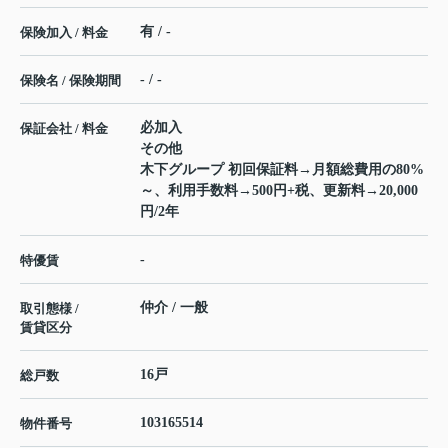
有 / -
保険加入 / 料金
- / -
保険名 / 保険期間
必加入
保証会社 / 料金
その他
木下グループ 初回保証料→月額総費用の80%
～、利用手数料→500円+税、更新料→20,000
円/2年
-
特優賃
仲介 / 一般
取引態様 /
賃貸区分
16戸
総戸数
103165514
物件番号