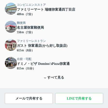
コンビニエンスストア
ファミリーマート 瑞穂弥富通四丁目店
489ｍ（7分）
郵便局
名古屋弥富郵便局
550ｍ（7分）
ファミリーレストラン
ガスト 弥富通店(から好し取扱店)
615ｍ（8分）
出前・宅配
ドミノ・ピザ Domino'sPizza弥富通
815ｍ（11分）
すべて見る
メールで共有する
LINEで共有する