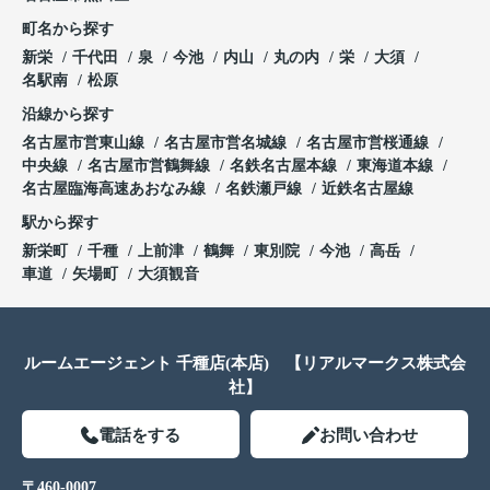
町名から探す
新栄
千代田
泉
今池
内山
丸の内
栄
大須
名駅南
松原
沿線から探す
名古屋市営東山線
名古屋市営名城線
名古屋市営桜通線
中央線
名古屋市営鶴舞線
名鉄名古屋本線
東海道本線
名古屋臨海高速あおなみ線
名鉄瀬戸線
近鉄名古屋線
駅から探す
新栄町
千種
上前津
鶴舞
東別院
今池
高岳
車道
矢場町
大須観音
ルームエージェント 千種店(本店) 【リアルマークス株式会
社】
電話をする
お問い合わせ
〒460-0007