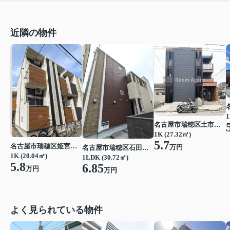
近隣の物件
1
名古屋市瑞穂区土市町２丁目
1K (27.32㎡)
5.7
名古屋市瑞穂区姫宮町１丁目
万円
名古屋市瑞穂区石田町１丁目
1K (20.04㎡)
1LDK (30.72㎡)
5.8
6.85
万円
万円
よく見られている物件