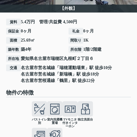
【外観】
5.4万円 管理/共益費 4,500円
賃料
0ヶ月
0ヶ月
保証金
礼金
25.69㎡
1K
面積
間取り
築4年
1階/2階建
築年数
所在階
愛知県
名古屋市瑞穂区
丸根町
２丁目６
所在地
名古屋市営名城線
「
瑞穂運動場東
」駅 徒歩10分
交通
名古屋市営名城線
「
新瑞橋
」駅 徒歩18分
名古屋市営桜通線
「
鶴里
」駅 徒歩22分
物件の特徴
バストイレ
室内洗濯機
TVモニタ
独立洗面台
別
置場
付きインタ
ーホン