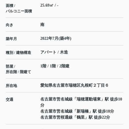
25.69㎡ / -
面積 /
バルコニー面積
南
向き
2022年7月(築4年)
築年月
アパート / 木造
種別 / 建物構造
1階 / 1階 / 2階建
部屋 /
所在階 / 階建て
愛知県
名古屋市瑞穂区
丸根町
２丁目６
所在地
名古屋市営名城線
「
瑞穂運動場東
」駅 徒歩10
交通
分
名古屋市営名城線
「
新瑞橋
」駅 徒歩18分
名古屋市営桜通線
「
鶴里
」駅 徒歩22分